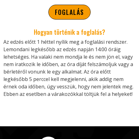
FOGLALÁS
Hogyan történik a foglalás?
Az edzés előtt 1 héttel nyílik meg a foglalási rendszer.
Lemondani legkésőbb az edzés napján 14:00 óráig
lehetséges. Ha valaki nem mondja le és nem jön el, vagy
nem iratkozik le időben, az óra díját felszámoljuk vagy a
bérletéről vonunk le egy alkalmat. Az óra előtt
legkésőbb 5 perccel kell megjelenni, akik addig nem
érnek oda időben, úgy vesszük, hogy nem jelentek meg.
Ebben az esetlben a várakozókkal töltjük fel a helyeket!