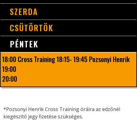
SZERDA
CSÜTÖRTÖK
PÉNTEK
18:00 Cross Training 18:15- 19:45 Pozsonyi Henrik
19:00
20:00
*Pozsonyi Henrik Cross Training óráira az edzőnél
kiegészítő jegy fizetése szükséges.