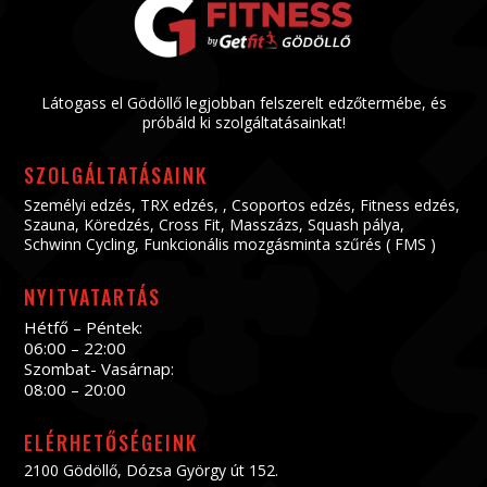
Látogass el Gödöllő legjobban felszerelt edzőtermébe, és
próbáld ki szolgáltatásainkat!
SZOLGÁLTATÁSAINK
Személyi edzés
,
TRX edzés
, ,
Csoportos edzés
,
Fitness edzés
,
Szauna
,
Köredzés
,
Cross Fit
,
Masszázs
,
Squash pálya
,
Schwinn Cycling
,
Funkcionális mozgásminta szűrés ( FMS )
NYITVATARTÁS
Hétfő – Péntek:
06:00 – 22:00
Szombat- Vasárnap:
08:00 – 20:00
ELÉRHETŐSÉGEINK
2100 Gödöllő, Dózsa György út 152.