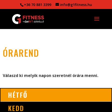
+36 70 881 3399
info@g1fitness.hu
ÓRAREND
Válaszd ki melyik napon szeretnél órára menni.
HÉTFŐ
KEDD