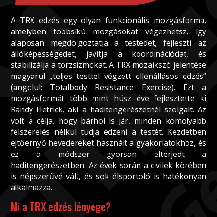
A TRX edzés egy olyan funkcionális mozgásforma,
amelyben többsíkú mozgásokat végezhetsz, így
alaposan megdolgoztatja a testedet, fejleszti az
állóképességedet, javítja a koordinációdat, és
stabilizálja a törzsizmokat. A TRX mozaikszó jelentése
magyarul „teljes testtel végzett ellenállásos edzés”
(angolul: Totalbody Resistance Exercise). Ezt a
mozgásformát több mint húsz éve fejlesztette ki
Randy Hetrick, aki a haditengerészetnél szolgált. Az
volt a célja, hogy bárhol is jár, minden komolyabb
felszerelés nélkül tudja edzeni a testét. Kezdetben
ejtőernyő hevedereket használt a gyakorlatokhoz, és
ez a módszer gyorsan elterjedt a
haditengerészetben. Az évek során a civilek körében
is népszerűvé vált, és sok élsportoló is hatékonyan
alkalmazza.
Mi a TRX edzés lényege?