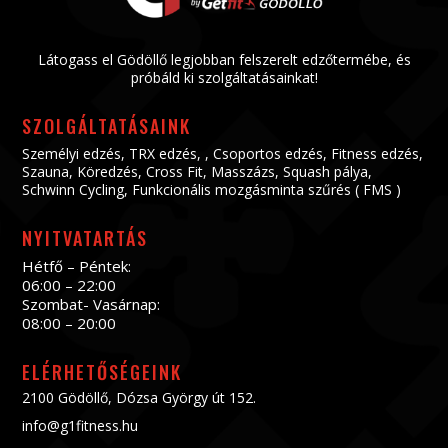
Látogass el Gödöllő legjobban felszerelt edzőtermébe, és
próbáld ki szolgáltatásainkat!
SZOLGÁLTATÁSAINK
Személyi edzés
,
TRX edzés
, ,
Csoportos edzés
,
Fitness edzés
,
Szauna
,
Köredzés
,
Cross Fit
,
Masszázs
,
Squash pálya
,
Schwinn Cycling
,
Funkcionális mozgásminta szűrés ( FMS )
NYITVATARTÁS
Hétfő – Péntek:
06:00 – 22:00
Szombat- Vasárnap:
08:00 – 20:00
ELÉRHETŐSÉGEINK
2100 Gödöllő, Dózsa György út 152.
info@g1fitness.hu