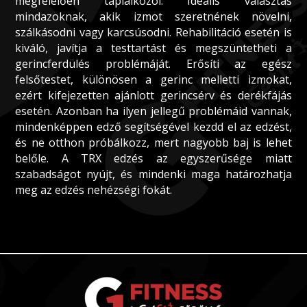
megfelelően táplálkozol. Ideális választás
mindazoknak, akik izmot szeretnének növelni,
szálkásodni vagy karcsúsodni. Rehabilitáció esetén is
kiváló, javítja a testtartást és megszüntetheti a
gerincferdülés problémáját. Erősíti az egész
felsőtestet, különösen a gerinc melletti izmokat,
ezért kifejezetten ajánlott gerincsérv és derékfájás
esetén. Azonban ha ilyen jellegű problémáid vannak,
mindenképpen edző segítségével kezdd el az edzést,
és ne otthon próbálkozz, mert nagyobb baj is lehet
belőle. A TRX edzés az egyszerűsége miatt
szabadságot nyújt, és mindenki maga határozhatja
meg az edzés nehézségi fokát.