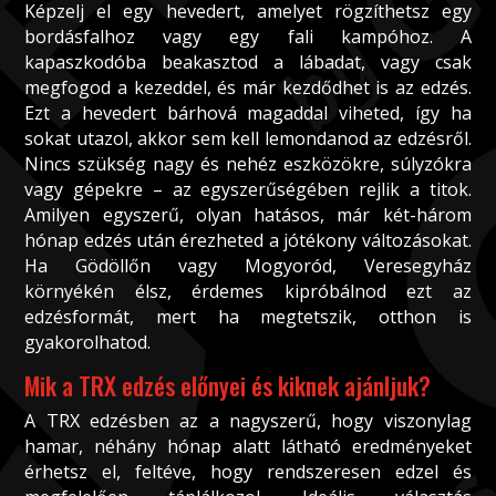
Képzelj el egy hevedert, amelyet rögzíthetsz egy
bordásfalhoz vagy egy fali kampóhoz. A
kapaszkodóba beakasztod a lábadat, vagy csak
megfogod a kezeddel, és már kezdődhet is az edzés.
Ezt a hevedert bárhová magaddal viheted, így ha
sokat utazol, akkor sem kell lemondanod az edzésről.
Nincs szükség nagy és nehéz eszközökre, súlyzókra
vagy gépekre – az egyszerűségében rejlik a titok.
Amilyen egyszerű, olyan hatásos, már két-három
hónap edzés után érezheted a jótékony változásokat.
Ha Gödöllőn vagy Mogyoród, Veresegyház
környékén élsz, érdemes kipróbálnod ezt az
edzésformát, mert ha megtetszik, otthon is
gyakorolhatod.
Mik a TRX edzés előnyei és kiknek ajánljuk?
A TRX edzésben az a nagyszerű, hogy viszonylag
hamar, néhány hónap alatt látható eredményeket
érhetsz el, feltéve, hogy rendszeresen edzel és