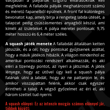
valójában a pályának szigorú elvárásoknak kell
megfelelnie. A fallabda pályák meghatározott számú
és méretű fapanelből épülnek. A front fal különleges
bevonatot kap, amely bírja a rengeteg labda ütését, a
talapzat pedig csúszásmentes anyagból készül, ami
kíméli az ízületeket. A pálya méretei pontosak: 9,75
méter hosszú és 6,4 méter széles.
A squash játék menete
A fallabdát általában ketten
játsszák, és a cél, hogy pontokat gyűjtsenek azáltal,
hogy a másik játékos hibázik. A világon mindenhol az
amerikai pontozási rendszert alkalmazzák, és aki
eléri a tizenegy pontot, az nyeri a játszmát. A játék
lényege, hogy az ütővel úgy kell a squash pálya
falának ütni a labdát, hogy az ne pattanjon le, és
amikor visszapattan felénk, akkor csak egyszer
érintheti a talajt. A végső győzelmet az éri el, aki
három szettet tud nyerni.
A squash előnyei: Ez az intenzív mozgás számos előnnyel jár,
többek között: