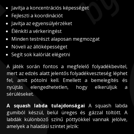
Javítja a koncentrációs képességet
Fejleszti a koordinációt
Javítja az egyensúlyérzéket
Élénkíti a vérkeringést
Minden testrészt alaposan megmozgat
Növeli az állóképességet
Segít sok kalóriát elégetni
A játék során fontos a megfelelő folyadékbevitel,
mert az edzés alatt jelentős folyadékveszteség léphet
fel, amit pótolni kell. Emellett a bemelegítés és
nyújtás elengedhetetlen, hogy elkerüljük a
sérüléseket.
A squash labda tulajdonságai
A squash labda
gumiból készül, belül üreges és gázzal töltött. A
labdák különböző színű pöttyökkel vannak jelölve,
amelyek a haladási szintet jelzik: