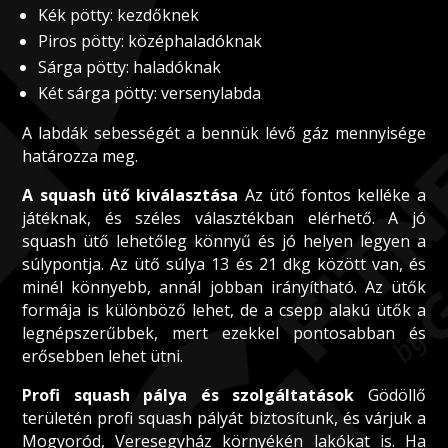
Kék pötty: kezdőknek
Piros pötty: középhaladóknak
Sárga pötty: haladóknak
Két sárga pötty: versenylabda
A labdák sebességét a bennük lévő gáz mennyisége
határozza meg.
A squash ütő kiválasztása
Az ütő fontos kelléke a
játéknak, és széles választékban elérhető. A jó
squash ütő lehetőleg könnyű és jó helyen legyen a
súlypontja. Az ütő súlya 13 és 21 dkg között van, és
minél könnyebb, annál jobban irányítható. Az ütők
formája is különböző lehet, de a csepp alakú ütők a
legnépszerűbbek, mert ezekkel pontosabban és
erősebben lehet ütni.
Profi squash pálya és szolgáltatások
Gödöllő
területén profi squash pályát biztosítunk, és várjuk a
Mogyoród, Veresegyház környékén lakókat is. Ha