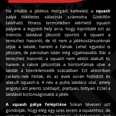
Ha inkább a játékos mozgást kedveled, a
squash
pálya tökéletes választás számodra. Gödöllőn
található fitness termünkben elérhető squash
pályánk a legjobb hely arra, hogy kipróbáld ezt az
intenzív, labdával játszott sportot. A squash a
teniszhez hasonló, de itt nem a játékostársunknak
ütjük a labdát, hanem a falnak. Lehet egyedül is
játszani, de párosban talán még izgalmasabb. Bár a
teniszhez hasonlít, a squash nem abból alakult ki,
hanem a rabok játszották a börtönfalnak ütve a
labdát a tizenkilencedik században. Ezt akkoriban
rackets-nek hívták, és az évek során fejlődött és
alakult squash-á. A név a puha labdára utal, amely
angolul azt jelenti: szétlapít, plattyan, tottyan. Ezzel a
labdával biztonságosabb a játék.
A squash pálya felépítése
Sokan tévesen azt
gondolják, hogy elég egy üres terem a squashhoz, de