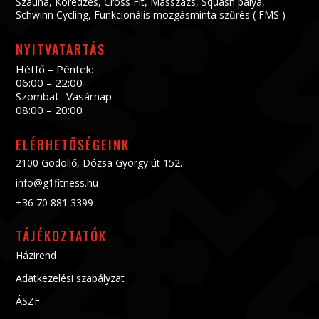
Szauna
,
Köredzés
,
Cross Fit
,
Masszázs
,
Squash pálya
,
Schwinn Cycling
,
Funkcionális mozgásminta szűrés ( FMS )
NYITVATARTÁS
Hétfő – Péntek:
06:00 – 22:00
Szombat- Vasárnap:
08:00 – 20:00
ELÉRHETŐSÉGEINK
2100 Gödöllő, Dózsa György út 152.
info@g1fitness.hu
+36 70 881 3399
TÁJÉKOZTATÓK
Házirend
Adatkezelési szabályzat
ÁSZF