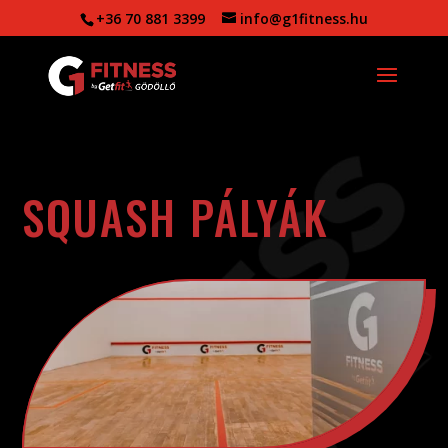
+36 70 881 3399
info@g1fitness.hu
SQUASH PÁLYÁK