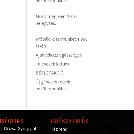
edzőtermünkbe
Nincs megjeleníthető
bejegyzés.
Próbáld ki termünket 1.990
Ft-ért!
Ajándékozz egészséget!
10 évesek lettünk!
BÉRLETAKCIÓ
Új gépek érkeztek
edzőtermünkbe
ŐSÉGEINK
TÁJÉKOZTATÓK
ő, Dózsa György út
Házirend