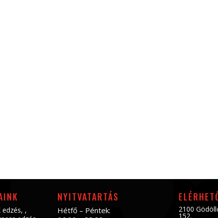
AINK
NYITVATARTÁS
ELÉRHET
2100 Gödöll
 edzés
, ,
Hétfő – Péntek:
152.