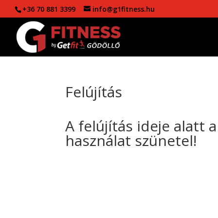
+36 70 881 3399
info@g1fitness.hu
Felújítás
A felújítás ideje alatt
használat szünetel!