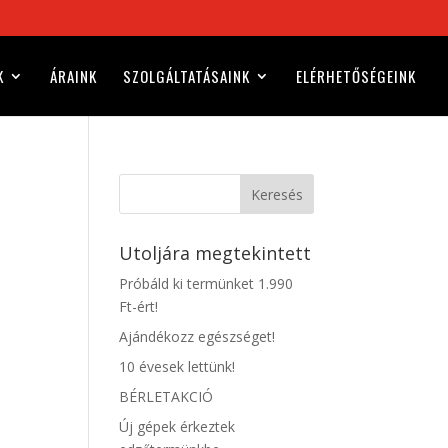
K
ÁRAINK
SZOLGÁLTATÁSAINK
ELÉRHETŐSÉGEINK
Keresés
Utoljára megtekintett
Próbáld ki termünket 1.990
Ft-ért!
Ajándékozz egészséget!
10 évesek lettünk!
BÉRLETAKCIÓ
Új gépek érkeztek