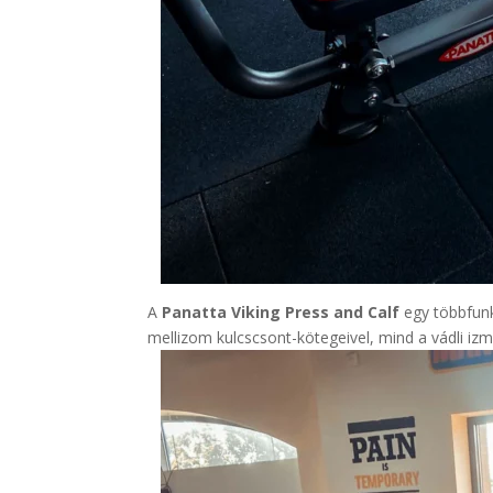
A
Panatta Viking Press and Calf
egy többfunk
mellizom kulcscsont-kötegeivel, mind a vádli izma