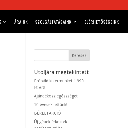
K
ÁRAINK
SZOLGÁLTATÁSAINK
ELÉRHETŐSÉGEINK
Keresés
Utoljára megtekintett
Próbáld ki termünket 1.990
Ft-ért!
Ajándékozz egészséget!
10 évesek lettünk!
BÉRLETAKCIÓ
Új gépek érkeztek