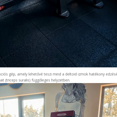
ciós gép, amely lehetővé teszi mind a deltoid izmok hatékony edzés
it (triceps suralis) függőleges helyzetben.