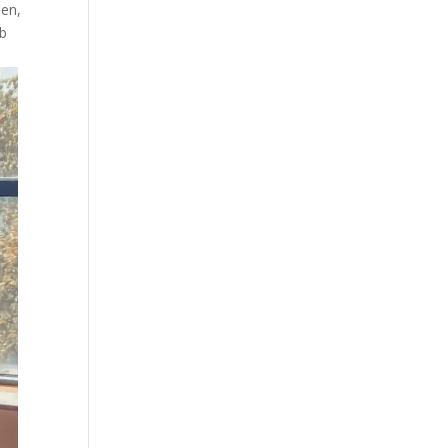
ben,
bb