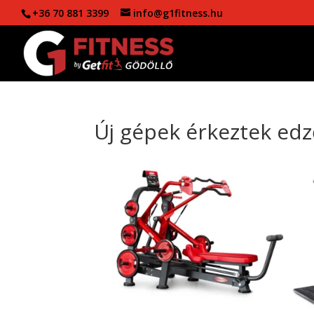
+36 70 881 3399
info@g1fitness.hu
Új gépek érkeztek e