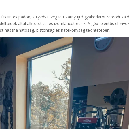
vízszintes padon, súlyzóval végzett karnyújtó gyakorlatot reprodukál
deltoidok által alkotott teljes izomláncot edzik. A gép jelentős előnyö
est használhatóság, biztonság és hatékonyság tekintetében.