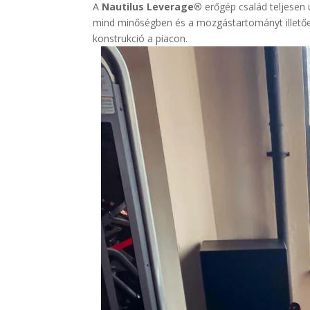
A
Nautilus Leverage®
erőgép család teljesen 
mind minőségben és a mozgástartományt illetőe
konstrukció a piacon.