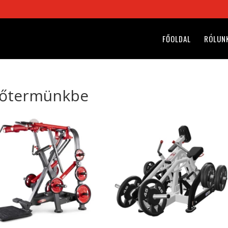
FŐOLDAL
RÓLUN
dzőtermünkbe