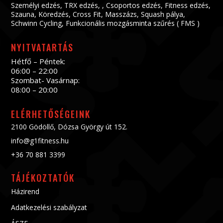
Személyi edzés
,
TRX edzés
, ,
Csoportos edzés
,
Fitness edzés
,
Szauna
,
Köredzés
,
Cross Fit
,
Masszázs
,
Squash pálya
,
Schwinn Cycling
,
Funkcionális mozgásminta szűrés ( FMS )
NYITVATARTÁS
Hétfő – Péntek:
06:00 – 22:00
Szombat- Vasárnap:
08:00 – 20:00
ELÉRHETŐSÉGEINK
2100 Gödöllő, Dózsa György út 152.
info@g1fitness.hu
+36 70 881 3399
TÁJÉKOZTATÓK
Házirend
Adatkezelési szabályzat