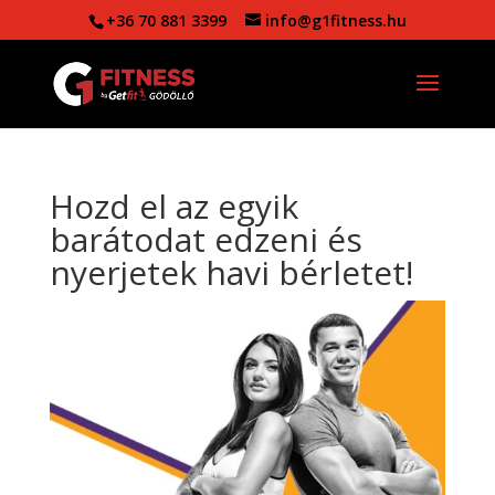
+36 70 881 3399
info@g1fitness.hu
Hozd el az egyik
barátodat edzeni és
nyerjetek havi bérletet!