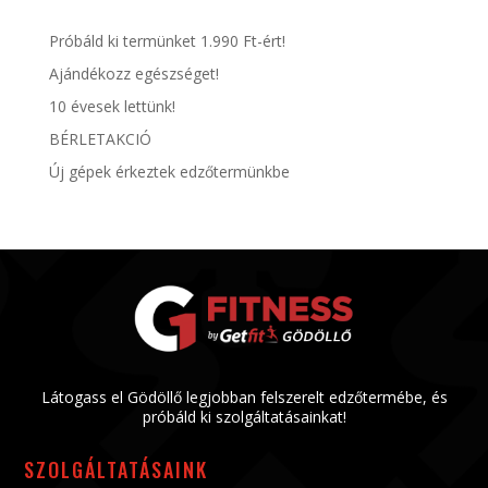
Próbáld ki termünket 1.990 Ft-ért!
Ajándékozz egészséget!
10 évesek lettünk!
BÉRLETAKCIÓ
Új gépek érkeztek edzőtermünkbe
Látogass el Gödöllő legjobban felszerelt edzőtermébe, és
próbáld ki szolgáltatásainkat!
SZOLGÁLTATÁSAINK