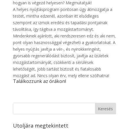
hogyan is végezd helyesen? Megmutatjuk!
A helyes nyújtásprogram pontosan úgy átmozgatja a
testet, mintha edzenél, azonban itt elsődleges
szempont az izmok eredési és tapadási pontjainak
távolítása, így tágítva a mozgástartományt.
Mindenkinek ajánlott, aki rendszeresen edz és aki nem,
pont olyan hasznossággal végezheti a gyakorlatokat. A
helyes nyújtás javítja a vér-, és nyirokkeringést,
gyorsabb regenerálódást biztosít, javítja az ízületek
mozgástartományát, csökkenti a sérülések
lehetőségét, jobb tartást biztosít és fiatalosabb
mozgást ad. Nincs olyan érv, mely ellene szólhatna!
Találkozzunk az órákon!
Keresés
Utoljára megtekintett