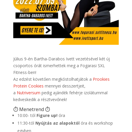
Július 9-én Bartha-Darabos Ivett vezetésével két új
csoportos órát ismerhettek meg a Fogarasi SXL
Fitness-ben!
Az edzést követően megkóstolhatjátok a
Prookies
Protein Cookies
mennyei desszertjeit,
a
Nutriversum
pedig ajándék fehérje izolátummal
kedveskedik a résztvevőnek!
⏱️ Menetrend ⏱️
10:00- tól
Figure up!
óra
11:30-tól
Nyújtás az alapoktól
óra és workshop
egyben