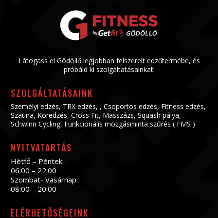
Látogass el Gödöllő legjobban felszerelt edzőtermébe, és
próbáld ki szolgáltatásainkat!
SZOLGÁLTATÁSAINK
Személyi edzés
,
TRX edzés
, ,
Csoportos edzés
,
Fitness edzés
,
Szauna
,
Köredzés
,
Cross Fit
,
Masszázs
,
Squash pálya
,
Schwinn Cycling
,
Funkcionális mozgásminta szűrés ( FMS )
NYITVATARTÁS
Hétfő – Péntek:
06:00 – 22:00
Szombat- Vasárnap:
08:00 – 20:00
ELÉRHETŐSÉGEINK