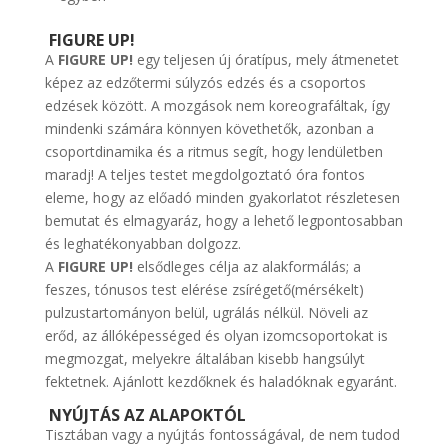
FIGURE UP!
A
FIGURE UP!
egy teljesen új óratípus, mely átmenetet
képez az edzőtermi súlyzós edzés és a csoportos
edzések között. A mozgások nem koreografáltak, így
mindenki számára könnyen követhetők, azonban a
csoportdinamika és a ritmus segít, hogy lendületben
maradj! A teljes testet megdolgoztató óra fontos
eleme, hogy az előadó minden gyakorlatot részletesen
bemutat és elmagyaráz, hogy a lehető legpontosabban
és leghatékonyabban dolgozz.
A
FIGURE UP!
elsődleges célja az alakformálás; a
feszes, tónusos test elérése zsírégető(mérsékelt)
pulzustartományon belül, ugrálás nélkül. Növeli az
erőd, az állóképességed és olyan izomcsoportokat is
megmozgat, melyekre általában kisebb hangsúlyt
fektetnek. Ajánlott kezdőknek és haladóknak egyaránt.
NYÚJTÁS AZ ALAPOKTÓL
Tisztában vagy a nyújtás fontosságával, de nem tudod