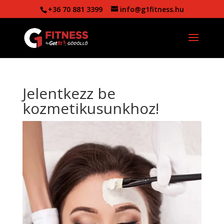
+36 70 881 3399
info@g1fitness.hu
Jelentkezz be
kozmetikusunkhoz!