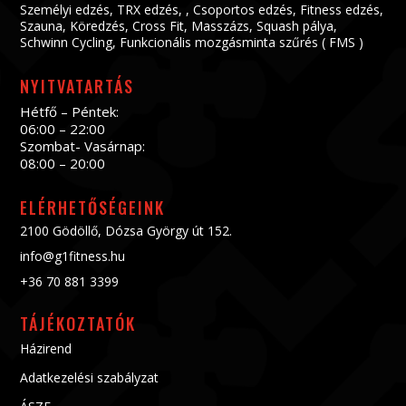
Személyi edzés
,
TRX edzés
, ,
Csoportos edzés
,
Fitness edzés
,
Szauna
,
Köredzés
,
Cross Fit
,
Masszázs
,
Squash pálya
,
Schwinn Cycling
,
Funkcionális mozgásminta szűrés ( FMS )
NYITVATARTÁS
Hétfő – Péntek:
06:00 – 22:00
Szombat- Vasárnap:
08:00 – 20:00
ELÉRHETŐSÉGEINK
2100 Gödöllő, Dózsa György út 152.
info@g1fitness.hu
+36 70 881 3399
TÁJÉKOZTATÓK
Házirend
Adatkezelési szabályzat