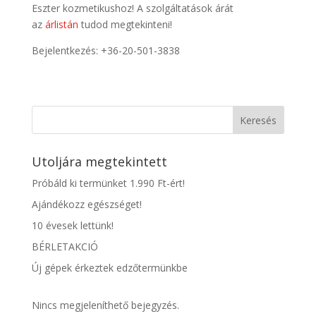
Eszter kozmetikushoz! A szolgáltatások árát
az
árlistán
tudod megtekinteni!
Bejelentkezés: +36-20-501-3838
Keresés
Utoljára megtekintett
Próbáld ki termünket 1.990 Ft-ért!
Ajándékozz egészséget!
10 évesek lettünk!
BÉRLETAKCIÓ
Új gépek érkeztek edzőtermünkbe
Nincs megjeleníthető bejegyzés.