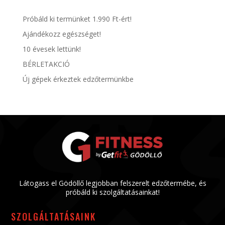
Próbáld ki termünket 1.990 Ft-ért!
Ajándékozz egészséget!
10 évesek lettünk!
BÉRLETAKCIÓ
Új gépek érkeztek edzőtermünkbe
Látogass el Gödöllő legjobban felszerelt edzőtermébe, és
próbáld ki szolgáltatásainkat!
SZOLGÁLTATÁSAINK