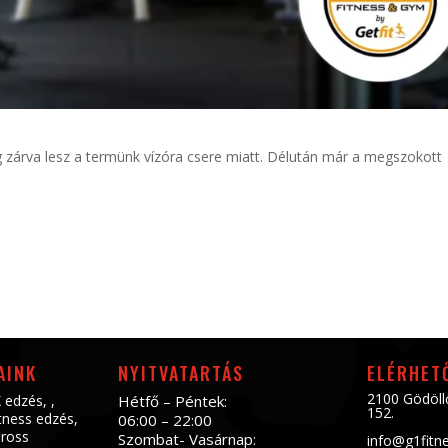
g zárva lesz a termünk vízóra csere miatt. Délután már a megszokott
AINK
NYITVATARTÁS
ELÉRHET
2100 Gödöll
 edzés
, ,
Hétfő – Péntek:
152.
tness edzés
,
06:00 – 22:00
ross
Szombat- Vasárnap:
info@g1fitn