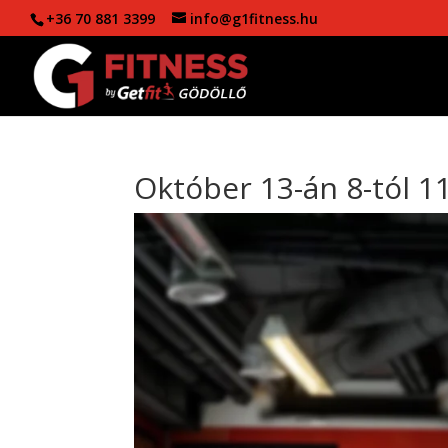
+36 70 881 3399
info@g1fitness.hu
Október 13-án 8-tól 11