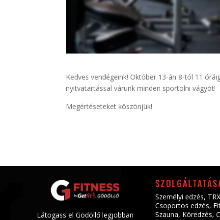
Kedves vendégeink! Október 13-án 8-tól 11 órái
nyitvatartással várunk minden sportolni vágyót!
Megértéseteket köszönjük!
SZOLGÁLTATÁS
Személyi edzés
,
TRX
Csoportos edzés
,
Fi
Szauna
,
Köredzés
,
C
Látogass el Gödöllő legjobban