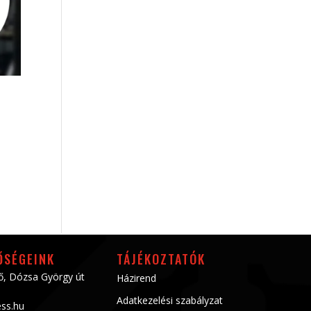
ŐSÉGEINK
TÁJÉKOZTATÓK
ő, Dózsa György út
Házirend
Adatkezelési szabályzat
ess.hu