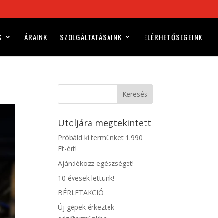
K
ÁRAINK
SZOLGÁLTATÁSAINK
ELÉRHETŐSÉGEINK
Keresés
Utoljára megtekintett
Próbáld ki termünket 1.990
Ft-ért!
Ajándékozz egészséget!
10 évesek lettünk!
BÉRLETAKCIÓ
Új gépek érkeztek