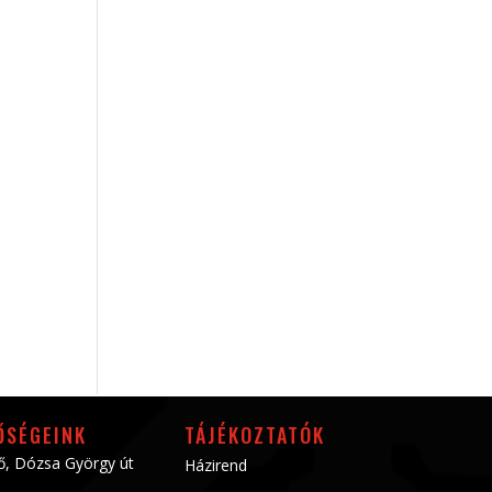
ŐSÉGEINK
TÁJÉKOZTATÓK
ő, Dózsa György út
Házirend