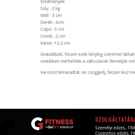
Eredmények:
Súly: -2 kg
Mell: -3 cm
Derék: -6cm
Csípő: -5 cm
Comb: -2 cm
Karok: +2-2 cm
Gratulálunk, hiszen ezek tényleg szemmel láthat
centikben mérhetőek a változások! Reméljük mi
Ha most lemaradtál, ne csüggedj, hiszen lesz 
SZOLGÁLTATÁS
Személyi edzés
,
TRX
Csoportos edzés
,
Fi