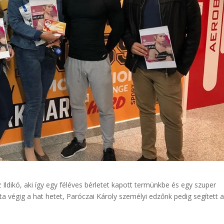
ldikó, aki így egy féléves bérletet kapott termünkbe és egy szuper
a végig a hat hetet, Paróczai Károly személyi edzőnk pedig segített 