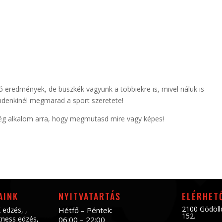
ó eredmények, de büszkék vagyunk a többiekre is, mivel náluk is
ndenkinél megmarad a sport szeretete!
még alkalom arra, hogy megmutasd mire vagy képes!
AINK
NYITVATARTÁS
ELÉRHET
2100 Gödöll
 edzés
, ,
Hétfő – Péntek:
152.
tness edzés
,
06:00 – 22:00