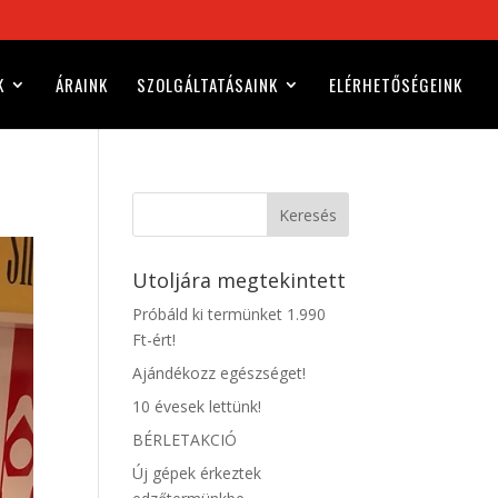
K
ÁRAINK
SZOLGÁLTATÁSAINK
ELÉRHETŐSÉGEINK
Keresés
Utoljára megtekintett
Próbáld ki termünket 1.990
Ft-ért!
Ajándékozz egészséget!
10 évesek lettünk!
BÉRLETAKCIÓ
Új gépek érkeztek