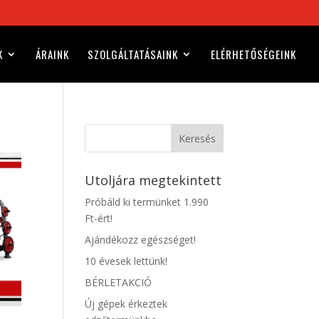
K
ÁRAINK
SZOLGÁLTATÁSAINK
ELÉRHETŐSÉGEINK
Keresés
Utoljára megtekintett
Próbáld ki termünket 1.990
Ft-ért!
Ajándékozz egészséget!
10 évesek lettünk!
BÉRLETAKCIÓ
Új gépek érkeztek