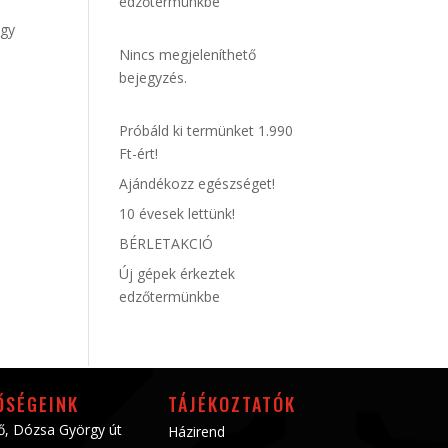
edzőtermünkbe
ogy
Nincs megjeleníthető
bejegyzés.
Próbáld ki termünket 1.990
Ft-ért!
Ajándékozz egészséget!
10 évesek lettünk!
BÉRLETAKCIÓ
Új gépek érkeztek
edzőtermünkbe
ŐSÉGEINK
TÁJÉKOZTATÓK
ő, Dózsa György út
Házirend