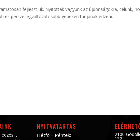
matosan fejlesztjük. Nyitottak vagyunk az újdonságokra, célunk, h
b és persze legváltozatosabb gépeken tudjanak edzeni.
AINK
NYITVATARTÁS
ELÉRHET
2100 Gödöll
 edzés
, ,
Hétfő – Péntek:
152.