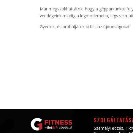
Már megszokhattátok, hogy a gépparkunkat folya
vendégeink mindig a legmodernebb, legszakmaib
Gyertek, és próbáljátok ki ti is az újdonságokat!
SZOLGÁLTATÁS
Személyi edzés
,
TRX