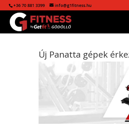
+36 70 881 3399
info@g1fitness.hu
Új Panatta gépek érke